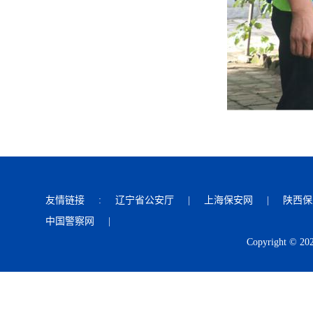
友情链接
:
辽宁省公安厅
|
上海保安网
|
陕西保
中国警察网
|
Copyright © 