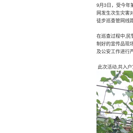
9月3日，受今年
网发生次生灾害
徒步巡查管网线
在巡查过程中,民
制好的宣传品现
及公安工作进行
此次活动
,共入户