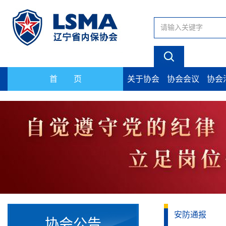
首 页
关于协会
协会会议
协会
安防通报
协会公告