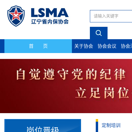
首 页
关于协会
协会会议
协会
定制培训
岗位晋级