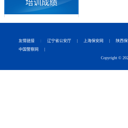
培训成绩
友情链接
:
辽宁省公安厅
|
上海保安网
|
陕西保
中国警察网
|
Copyright © 